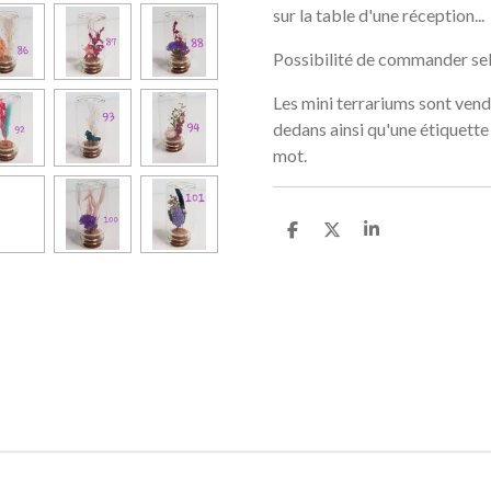
sur la table d'une réception...
Possibilité de commander sel
Les mini terrariums sont vend
dedans ainsi qu'une étiquette
mot.
P
P
P
a
a
a
r
r
r
t
t
t
a
a
a
g
g
g
e
e
e
r
r
r