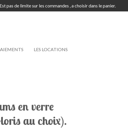
'Est pas de limite sur les commandes , a choisir dans le panier.
 PAIEMENTS
LES LOCATIONS
ums en verre
oloris au choix).