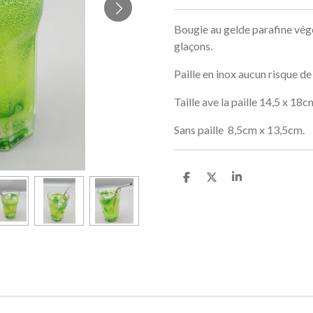
Bougie au gelde parafine vég
glaçons.
Paille en inox aucun risque de
Taille ave la paille 14,5 x 18
Sans paille 8,5cm x 13,5cm.
P
P
P
a
a
a
r
r
r
t
t
t
a
a
a
g
g
g
e
e
e
r
r
r