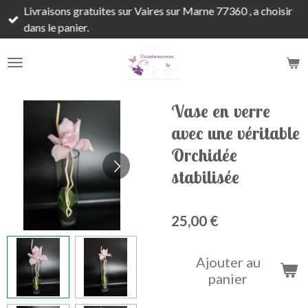
Livraisons gratuites sur Vaires sur Marne 77360 , a choisir
Passer
dans le panier.
au
contenu
principal
Vase en verre
avec une véritable
Orchidée
stabilisée
25,00 €
Ajouter au
panier