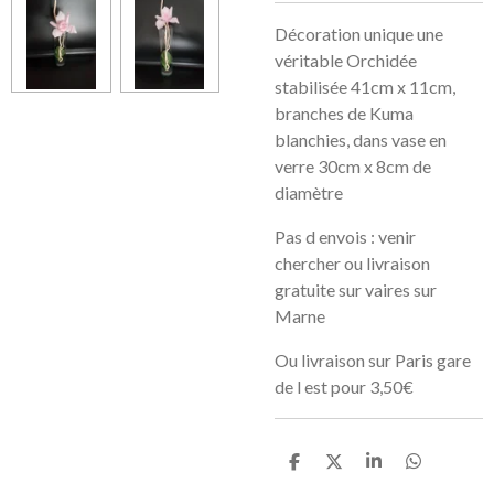
Décoration unique une
véritable Orchidée
stabilisée 41cm x 11cm,
branches de Kuma
blanchies, dans vase en
verre 30cm x 8cm de
diamètre
Pas d envois : venir
chercher ou livraison
gratuite sur vaires sur
Marne
Ou livraison sur Paris gare
de l est pour 3,50€
P
P
P
P
a
a
a
a